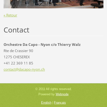
« Retour
Contact
Orchestre Da Capo - Nyon c/o Thierry Walz
Rte de Crassier 90
1275 CHESEREX
+41 22 369 11 85
contact@
dacapo-n
yon.ch
© 2011 All rights reserved.
Powered by
Webnode
English
|
Français