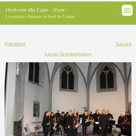
Orchestre Da Capo - Nyon
La musique classique au bord du Léman
Précédent
Suivant
Lancer la présentation