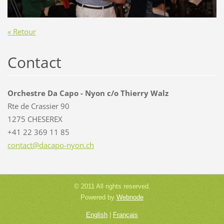
« Retour
Contact
Orchestre Da Capo - Nyon c/o Thierry Walz
Rte de Crassier 90
1275 CHESEREX
+41 22 369 11 85
contact@
dacapo-n
yon.ch
© 2011 All rights reserved.
Powered by
Webnode
English
|
Français