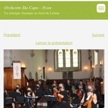
Orchestre Da Capo - Nyon
La musique classique au bord du Léman
Précédent
Suivant
Lancer la présentation