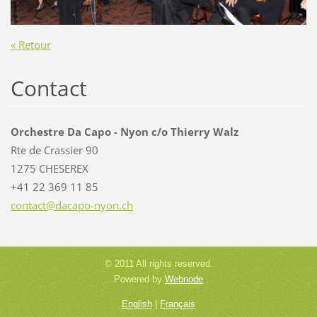
« Retour
Contact
Orchestre Da Capo - Nyon c/o Thierry Walz
Rte de Crassier 90
1275 CHESEREX
+41 22 369 11 85
contact@
dacapo-n
yon.ch
© 2011 All rights reserved.
Powered by
Webnode
English
|
Français