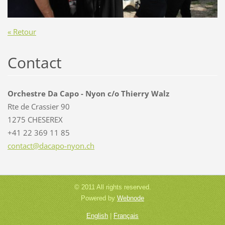
« Retour
Contact
Orchestre Da Capo - Nyon c/o Thierry Walz
Rte de Crassier 90
1275 CHESEREX
+41 22 369 11 85
contact@
dacapo-n
yon.ch
© 2011 All rights reserved.
Powered by
Webnode
English
|
Français