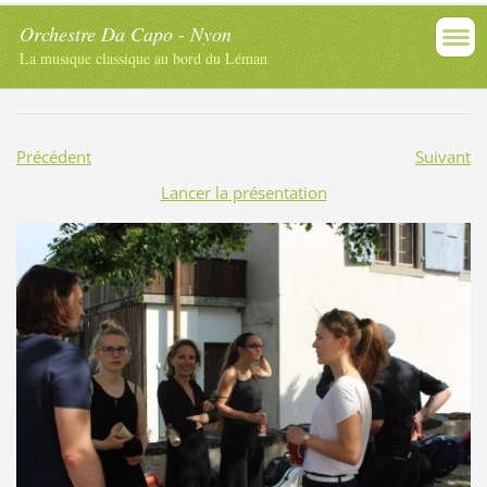
Orchestre Da Capo - Nyon
La musique classique au bord du Léman
Précédent
Suivant
Lancer la présentation