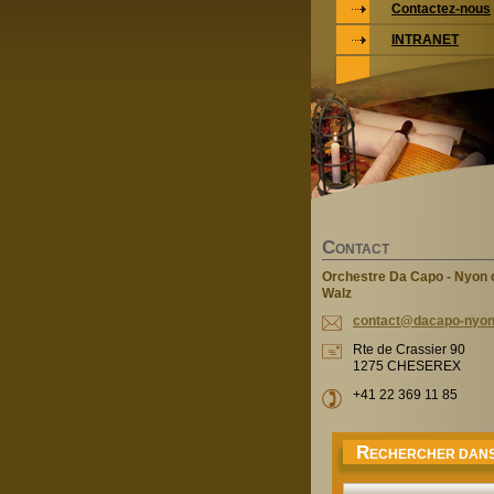
Contactez-nous
INTRANET
C
ONTACT
Orchestre Da Capo - Nyon c
Walz
contact@
dacapo-n
yon
Rte de Crassier 90
1275 CHESEREX
+41 22 369 11 85
R
ECHERCHER DANS 