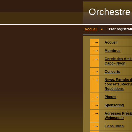
Orchestre
Accueil
User registrat
Accueil
Membres
Cercle des Ami
Capo - Nyon
Concerts
News, Extraits 
concerts, Recru
Répétitions
Photos
Sponsoring
Adresses Prési
Webmaster
Liens utiles