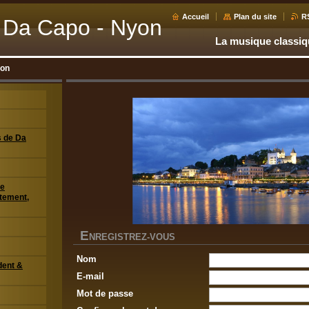
Accueil
Plan du site
R
 Da Capo - Nyon
La musique classi
ion
s de Da
de
tement,
E
NREGISTREZ-VOUS
Nom
dent &
E-mail
Mot de passe