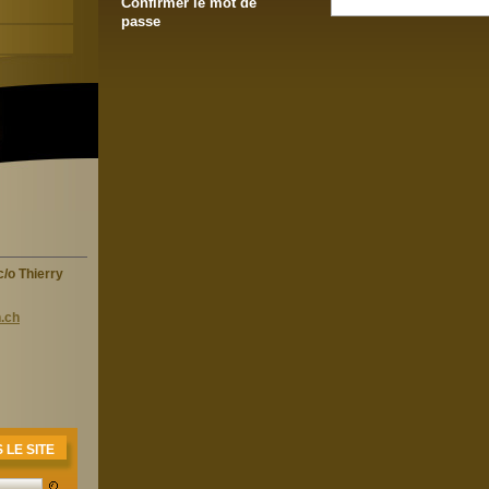
Confirmer le mot de
passe
/o Thierry
.ch
LE SITE