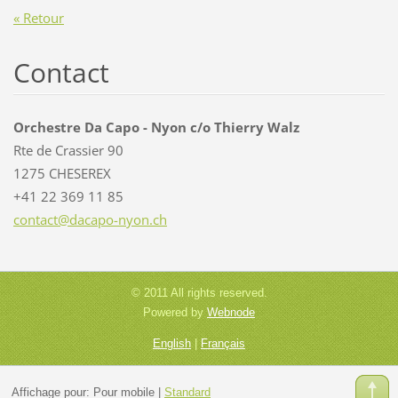
« Retour
Contact
Orchestre Da Capo - Nyon c/o Thierry Walz
Rte de Crassier 90
1275 CHESEREX
+41 22 369 11 85
contact@
dacapo-n
yon.ch
© 2011 All rights reserved.
Powered by
Webnode
English
|
Français
Affichage pour:
Pour mobile
|
Standard