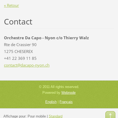
« Retour
Contact
Orchestre Da Capo - Nyon c/o Thierry Walz
Rte de Crassier 90
1275 CHESEREX
+41 22 369 11 85
contact@
dacapo-n
yon.ch
© 2011 All rights reserved.
Powered by
Webnode
English
|
Français
Affichage pour:
Pour mobile
|
Standard