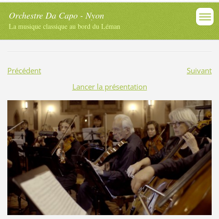
Orchestre Da Capo - Nyon
La musique classique au bord du Léman
Précédent
Suivant
Lancer la présentation