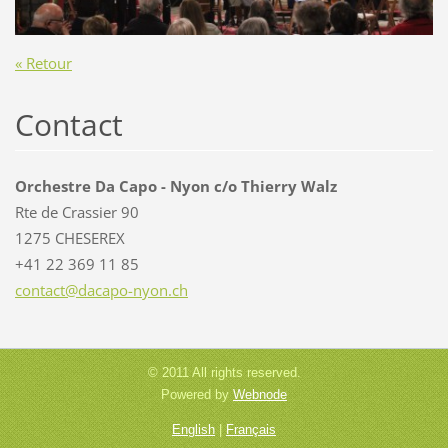
« Retour
Contact
Orchestre Da Capo - Nyon c/o Thierry Walz
Rte de Crassier 90
1275 CHESEREX
+41 22 369 11 85
contact@
dacapo-n
yon.ch
© 2011 All rights reserved.
Powered by
Webnode
English
|
Français