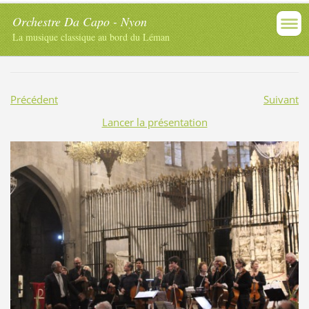
Orchestre Da Capo - Nyon
La musique classique au bord du Léman
Précédent
Suivant
Lancer la présentation