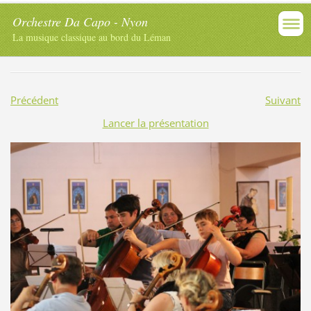
Orchestre Da Capo - Nyon
La musique classique au bord du Léman
Précédent
Suivant
Lancer la présentation