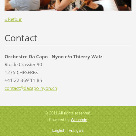
« Retour
Contact
Orchestre Da Capo - Nyon c/o Thierry Walz
Rte de Crassier 90
1275 CHESEREX
+41 22 369 11 85
contact@
dacapo-n
yon.ch
© 2011 All rights reserved.
Powered by
Webnode
English
|
Français