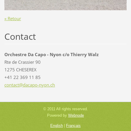
« Retour
Contact
Orchestre Da Capo - Nyon c/o Thierry Walz
Rte de Crassier 90
1275 CHESEREX
+41 22 369 11 85
contact@
dacapo-n
yon.ch
© 2011 All rights reserved.
Powered by
Webnode
English
|
Français