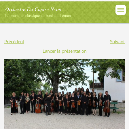
Orchestre Da Capo - Nyon
La musique classique au bord du Léman
Précédent
Suivant
Lancer la présentation