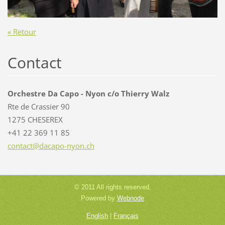
« Retour
Contact
Orchestre Da Capo - Nyon c/o Thierry Walz
Rte de Crassier 90
1275 CHESEREX
+41 22 369 11 85
contact@
dacapo-n
yon.ch
© 2011 All rights reserved.
Powered by
Webnode
English
|
Français