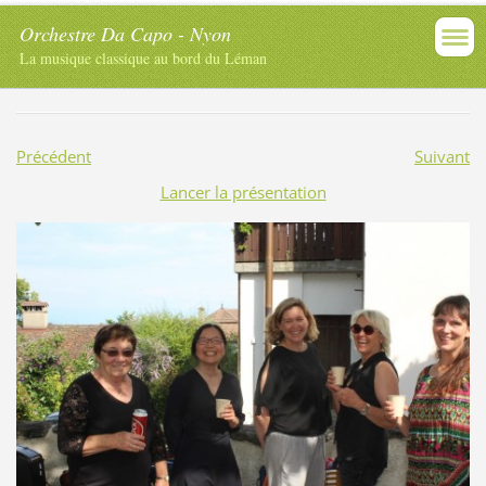
Orchestre Da Capo - Nyon
La musique classique au bord du Léman
Précédent
Suivant
Lancer la présentation