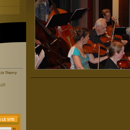
/o Thierry
.ch
LE SITE