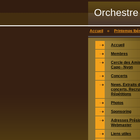
Orchestre
Accueil
Printemps Ibé
Accueil
Membres
Cercle des Ami
Capo - Nyon
Concerts
News, Extraits 
concerts, Recru
Répétitions
Photos
Sponsoring
Adresses Prési
Webmaster
Liens utiles