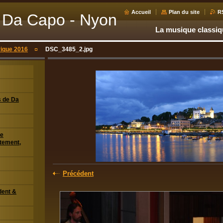
Accueil
Plan du site
R
 Da Capo - Nyon
La musique classi
rique 2016
DSC_3485_2.jpg
s de Da
de
tement,
Précédent
dent &