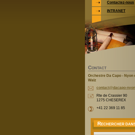
Contactez-nous
INTRANET
C
ONTACT
Orchestre Da Capo - Nyon c
Walz
contact@
dacapo-n
yon
Rte de Crassier 90
1275 CHESEREX
+41 22 369 11 85
R
ECHERCHER DANS 