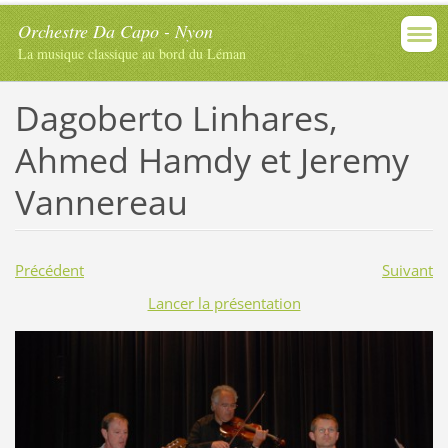
Orchestre Da Capo - Nyon
La musique classique au bord du Léman
Dagoberto Linhares,
Ahmed Hamdy et Jeremy
Vannereau
Précédent
Suivant
Lancer la présentation