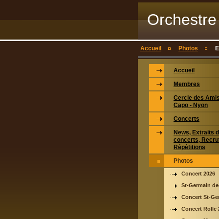
Orchestre
Accueil
Photos
E
Accueil
Membres
Cercle des Ami
Capo - Nyon
Concerts
News, Extraits 
concerts, Recru
Répétitions
Photos
Concert 2026
St-Germain de
Concert St-Ge
Concert Rolle 