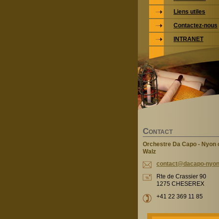
Liens utiles
Contactez-nous
INTRANET
C
ONTACT
Orchestre Da Capo - Nyon c
Walz
contact@
dacapo-n
yon
Rte de Crassier 90
1275 CHESEREX
+41 22 369 11 85