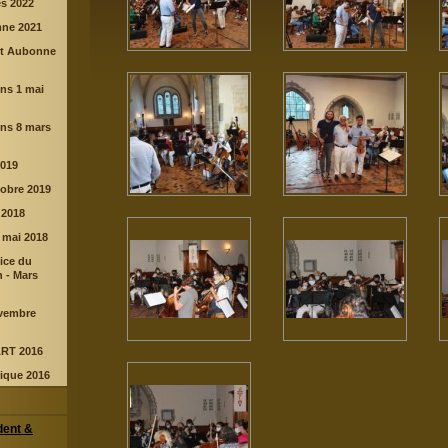
s 2022
mne 2021
nt Aubonne
ns 1 mai
ens 8 mars
2019
tobre 2019
 2018
 mai 2018
ice du
 - Mars
vembre
RT 2016
rique 2016
dent &