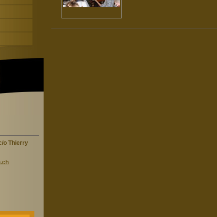
/o Thierry
.ch