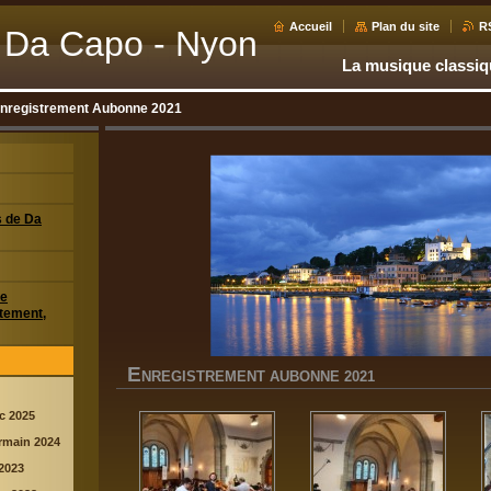
Accueil
Plan du site
R
 Da Capo - Nyon
La musique classi
nregistrement Aubonne 2021
s de Da
de
tement,
E
NREGISTREMENT AUBONNE 2021
c 2025
rmain 2024
2023