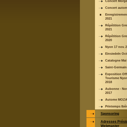
Concert Morge
Concert auto
Enregistreme
2021
Répétition Gre
2021
Répétition Gr
2020
Nyon 17 nov. 
Einsiedeln Oc
Catalogne Mai
Saint-Germain
Exposition Off
Tourisme Nyon
2018
Aubonne - No
2017
Autome MOZA
Printemps Ibé
Sponsoring
Adresses Prési
Webmaster