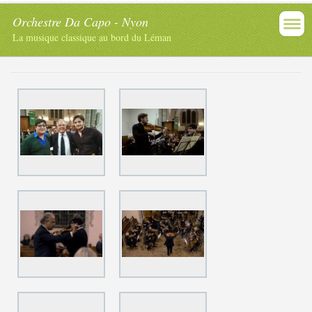
Orchestre Da Capo - Nyon
La musique classique au bord du Léman