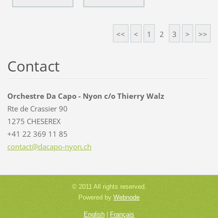
<<
<
1
2
3
>
>>
Contact
Orchestre Da Capo - Nyon c/o Thierry Walz
Rte de Crassier 90
1275 CHESEREX
+41 22 369 11 85
contact@
dacapo-n
yon.ch
© 2011 All rights reserved.
Powered by
Webnode
English
|
Français